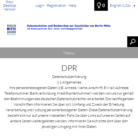
Show
0
Desktop
Login
Registration
Help
English (USA)
▼
Version
Menu
DPR
Datenschutzerklärung
§ 1 Allgemeines
Ihre personenbezogenen Daten (z.B. Anrede, Name, Anschrift, E-Mail-Adresse,
Telefonnummer, Bankverbindung, Kreditkartennummer) werden von uns nur gemäß
den Bestimmungen des deutschen Datenschutzrechts verarbeitet. Die nachfolgenden
Vorschriften informieren Sie über Art, Umfang und Zweck der Erhebung,
Verarbeitung und Nutzung personenbezogener Daten. Diese Datenschutzerklärung
bezieht sich nur auf unsere Webseiten. Falls Sie über Links auf unseren Seiten auf
andere Seiten weitergeleitet werden, informieren Sie sich bitte dort über den
jeweiligen Umgang mit Ihren Daten.