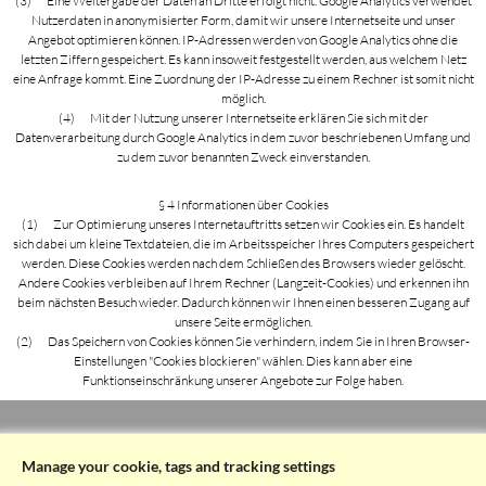
(3) Eine Weitergabe der Daten an Dritte erfolgt nicht. Google Analytics verwendet
Nutzerdaten in anonymisierter Form, damit wir unsere Internetseite und unser
Angebot optimieren können. IP-Adressen werden von Google Analytics ohne die
letzten Ziffern gespeichert. Es kann insoweit festgestellt werden, aus welchem Netz
eine Anfrage kommt. Eine Zuordnung der IP-Adresse zu einem Rechner ist somit nicht
möglich.
(4) Mit der Nutzung unserer Internetseite erklären Sie sich mit der
Datenverarbeitung durch Google Analytics in dem zuvor beschriebenen Umfang und
zu dem zuvor benannten Zweck einverstanden.
§ 4 Informationen über Cookies
(1) Zur Optimierung unseres Internetauftritts setzen wir Cookies ein. Es handelt
sich dabei um kleine Textdateien, die im Arbeitsspeicher Ihres Computers gespeichert
werden. Diese Cookies werden nach dem Schließen des Browsers wieder gelöscht.
Andere Cookies verbleiben auf Ihrem Rechner (Langzeit-Cookies) und erkennen ihn
beim nächsten Besuch wieder. Dadurch können wir Ihnen einen besseren Zugang auf
unsere Seite ermöglichen.
(2) Das Speichern von Cookies können Sie verhindern, indem Sie in Ihren Browser-
Einstellungen "Cookies blockieren" wählen. Dies kann aber eine
Funktionseinschränkung unserer Angebote zur Folge haben.
§ 5 Newsletter
Bei Anmeldung zum Newsletter wird Ihre E-Mail-Adresse für eigene Werbezwecke
Manage your cookie, tags and tracking settings
genutzt, bis Sie sich vom Newsletter abmelden. Die Abmeldung ist jederzeit möglich.
Terms & Conditions