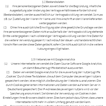
§ 2 Bestandsdaten
(1) Ihre personenbezogenen Daten, soweit diese für die Begründung, inhaltliche
Ausgestaltung oder Änderung des Vertragsverhältnisses erforderlich sind
(Bestandsdaten), werden ausschließlich zur Vertragsabwicklung verwendet. So muss
z.B. zur Zustellung der Waren Ihr Name und Ihre Anschrift an den Warenlieferanten
weitergegeben werden.
(2) Ohne Ihre ausdrückliche Einwilligung oder ohne gesetzliche Grundlage werden
Ihre personenbezogenen Daten nicht an außerhalb der Vertragsabwicklung stehende
Dritte weitergegeben. Nach vollständiger Vertragsabwicklung werden Ihre Daten für
die weitere Verwendung gesperrt. Nach Ablauf der steuer- und handelsrechtlichen
Vorschriften werden diese Daten gelöscht, sofern Sie nicht ausdrücklich in die weitere
Nutzung eingewilligt haben.
§ 3 Webanalyse mit Google Analytics
(1) Unsere Internetseite verwendet die Open-Source-Software Google Analytics,
um damit Besucherzugriffe statistisch auszuwerten.
(2) Dabei verwendet Google Analytics für die Auswertung der Nutzerzugriffe
„Cookies“. Durch diese Textdateien, die auf dem Computer des jeweiligen Nutzers
gespeichert werden, ist es möglich, die Benutzung der Website zu analysieren. Die
durch Cookies generierten Informationen und Daten werden auf einem Server in
Deutschland gespeichert. Die IP-Adresse des jeweiligen Nutzers wird vor der
Speicherung anonymisiert. Sie können die Verwendung von Cookies in den
Einstellungen Ihres Browsers deaktivieren. Dies kann jedoch dazu führen, dass unsere
Internetseite nicht mehr in vollem Umfang genutzt werden kann.