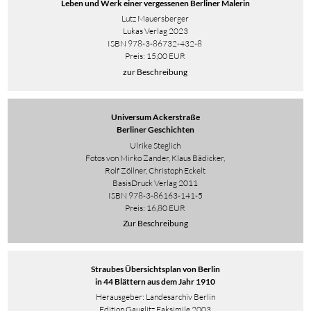
Leben und Werk einer vergessenen Berliner Malerin
Lutz Mauersberger
Lukas Verlag 2023
ISBN
978-3-86732-432-8
Preis: 15,00 EUR
zur Beschreibung
Universum Ackerstraße
Berliner Geschichten
Ulrike Steglich
Fotos von Mirko Zander, Klaus Bädicker,
Rolf Zöllner, Christoph Eckelt
BasisDruck Verlag 2011
ISBN 978-3-86163-141-5
Preis: 16,80 EUR
Zur Beschreibung
Straubes Übersichtsplan von Berlin
in 44 Blättern aus dem Jahr 1910
Herausgeber: Landesarchiv Berlin
Edition Gauglitz Faksimile 2003