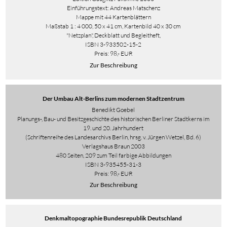
Einführungstext: Andreas Matschenz
Mappe mit 44 Kartenblättern
Maßstab 1 : 4 000, 50 x 41 cm, Kartenbild 40 x 30 cm
"Netzplan", Deckblatt und Begleitheft,
ISBN 3-933502-15-2
Preis: 98,- EUR
Zur Beschreibung
Der Umbau Alt-Berlins zum modernen Stadtzentrum
Benedikt Goebel
Planungs-, Bau- und Besitzgeschichte des historischen Berliner Stadtkerns im
19. und 20. Jahrhundert
(Schriftenreihe des Landesarchivs Berlin, hrsg. v. Jürgen Wetzel, Bd. 6)
Verlagshaus Braun 2003
480 Seiten, 209 zum Teil farbige Abbildungen
ISBN 3-935455-31-3
Preis: 98,- EUR
Zur Beschreibung
Denkmaltopographie Bundesrepublik Deutschland