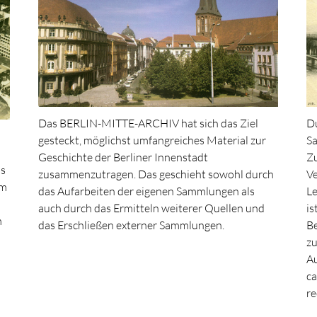
Das BERLIN-MITTE-ARCHIV hat sich das Ziel
Du
gesteckt, möglichst umfangreiches Material zur
Sa
Geschichte der Berliner Innenstadt
Zu
ns
zusammenzutragen. Das geschieht sowohl durch
Ve
em
das Aufarbeiten der eigenen Sammlungen als
L
auch durch das Ermitteln weiterer Quellen und
is
m
das Erschließen externer Sammlungen.
Be
zu
Au
ca
re