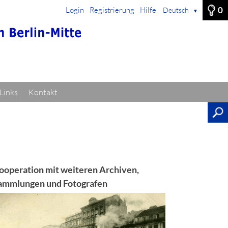
0
Login
Registrierung
Hilfe
Deutsch
▼
Links
Kontakt
ooperation mit weiteren Archiven,
ammlungen und Fotografen