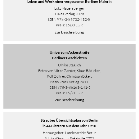
Leben und Werk einer vergessenen Berliner Malerin
Lutz Mauersberger
Lukas Verlag 2023
ISBN
978-3-86732-432-8
Preis: 15,00 EUR
zur Beschreibung
Universum Ackerstraße
Berliner Geschichten
Ulrike Steglich
Fotos von Mirko Zander, Klaus Bädicker,
Rolf Zöllner, Christoph Eckelt
BasisDruck Verlag 2011
ISBN 978-3-86163-141-5
Preis: 16,80 EUR
Zur Beschreibung
Straubes Übersichtsplan von Berlin
in 44 Blättern aus dem Jahr 1910
Herausgeber: Landesarchiv Berlin
Edition Gauglitz Faksimile 2003