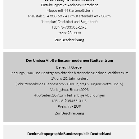
Einführungstext: Andreas Matschenz
Mappe mit 44 Kartenblättern
Maßstab 1 : 4 000, 50 x 41 cm, Kartenbild 40 x 30 cm
"Netzplan", Deckblatt und Begleitheft,
ISBN 3-933502-15-2
Preis: 98,- EUR
Zur Beschreibung
Der Umbau Alt-Berlins zum modernen Stadtzentrum
Benedikt Goebel
Planungs-, Bau- und Besitzgeschichte des historischen Berliner Stadtkerns im
19. und 20. Jahrhundert
(Schriftenreihe des Landesarchivs Berlin, hrsg. v. Jürgen Wetzel, Bd. 6)
Verlagshaus Braun 2003
480 Seiten, 209 zum Teil farbige Abbildungen
ISBN 3-935455-31-3
Preis: 98,- EUR
Zur Beschreibung
Denkmaltopographie Bundesrepublik Deutschland