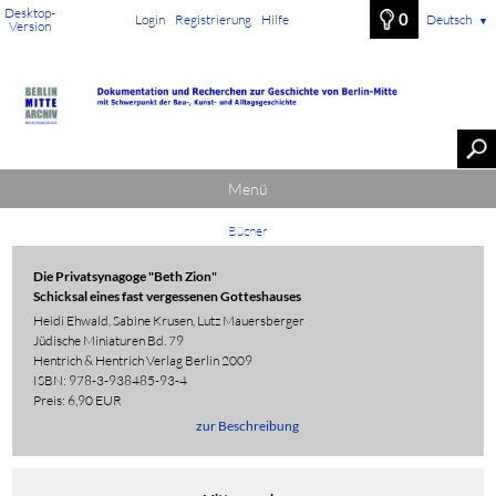
Desktop-
0
Login
Registrierung
Hilfe
Deutsch
▼
Version
Menü
Bücher
Die Privatsynagoge "Beth Zion"
Schicksal eines fast vergessenen Gotteshauses
Heidi Ehwald, Sabine Krusen, Lutz Mauersberger
Jüdische Miniaturen Bd. 79
Hentrich & Hentrich Verlag Berlin 2009
ISBN: 978-3-938485-93-4
Preis: 6,90 EUR
zur Beschreibung