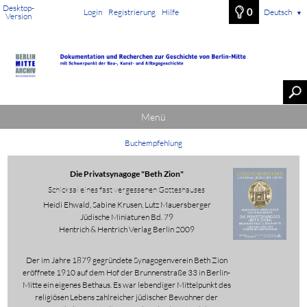
Desktop-
0
Login
Registrierung
Hilfe
Deutsch
▼
Version
Menü
Buchempfehlung
Die Privatsynagoge "Beth Zion"
Schicksal eines fast vergessenen Gotteshauses
Heidi Ehwald, Sabine Krusen, Lutz Mauersberger
Jüdische Miniaturen Bd. 79
Hentrich & Hentrich Verlag Berlin 2009
Der im Jahre 1879 gegründete Synagogenverein Beth Zion
eröffnete 1910 auf dem Hof der Brunnenstraße 33 in Berlin-
Mitte ein eigenes Bethaus. Es war lebendiger Mittelpunkt des
religiösen Lebens zahlreicher jüdischer Bewohner der