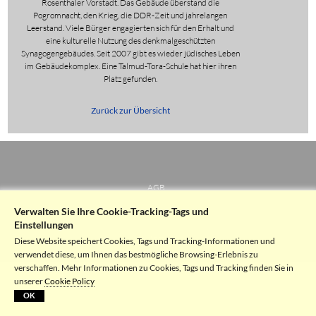
Rosenthaler Vorstadt. Das Gebäude überstand die
Pogromnacht, den Krieg, die DDR-Zeit und jahrelangen
Leerstand. Viele Bürger engagierten sich für den Erhalt und
eine kulturelle Nutzung des denkmalgeschützten
Synagogengebäudes. Seit 2007 gibt es wieder jüdisches Leben
im Gebäudekomplex. Eine Talmud-Tora-Schule hat hier ihren
Platz gefunden.
Zurück zur Übersicht
AGB
Verwalten Sie Ihre Cookie-Tracking-Tags und
Datenschutz
Einstellungen
Impressum
Diese Website speichert Cookies, Tags und Tracking-Informationen und
verwendet diese, um Ihnen das bestmögliche Browsing-Erlebnis zu
verschaffen. Mehr Informationen zu Cookies, Tags und Tracking finden Sie in
unserer
Cookie Policy
OK